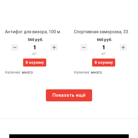
Антифог для визора, 100 мл, Lowry Sports
Спортивная заморозка, 335 мл, Freeze Spray
560 руб.
660 руб.
шт
шт
В корзину
В корзину
Наличие:
много
Наличие:
много
Показать ещё