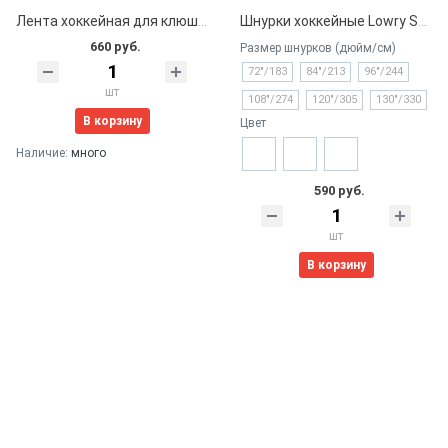
Лента хоккейная для клюшки 24мм*25м (белая)
Шнурки хоккейные Lowry Sports профессиональные с пропиткой
660 руб.
Размер шнурков (дюйм/см)
72"/183
84"/213
96"/244
шт
108"/274
120"/305
130"/330
В корзину
Цвет
Наличие:
много
590 руб.
шт
В корзину