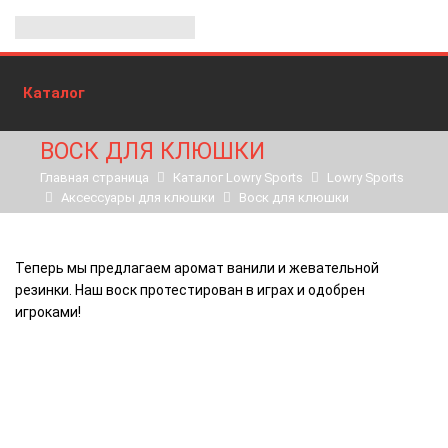
Каталог
ВОСК ДЛЯ КЛЮШКИ
Главная страница
Каталог Lowry Sports
Lowry Sports
Аксессуары для клюшки
Воск для клюшки
Теперь мы предлагаем аромат ванили и жевательной
резинки. Наш воск протестирован в играх и одобрен
игроками!