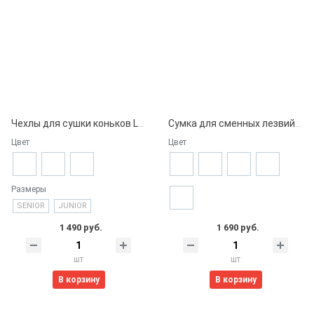
Чехлы для сушки коньков Lowry Sports
Сумка для сменных лезвий / Skate Blade Case
Цвет
Цвет
Размеры
SENIOR
JUNIOR
1 490 руб.
1 690 руб.
шт
шт
В корзину
В корзину