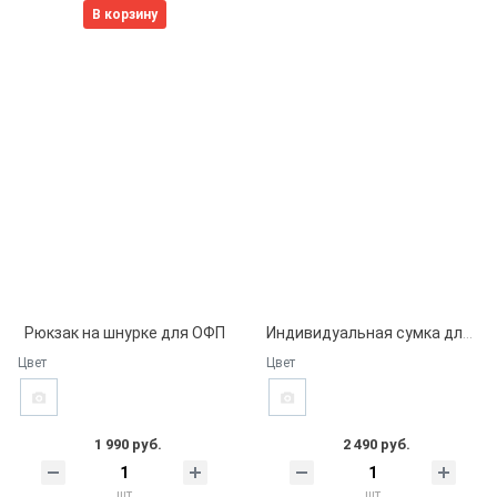
В корзину
Рюкзак на шнурке для ОФП
Индивидуальная сумка для одежды и джерси, C434P
Цвет
Цвет
1 990 руб.
2 490 руб.
шт
шт