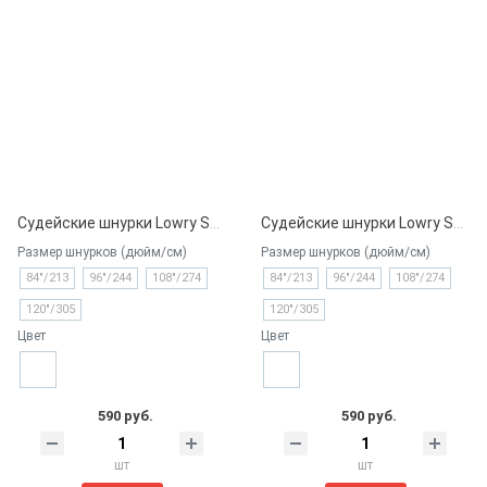
Судейские шнурки Lowry Sports, Referee Pro Grade с пропиткой
Судейские шнурки Lowry Sports, Referee Pro Grade без пропитки
Размер шнурков (дюйм/см)
Размер шнурков (дюйм/см)
84"/213
96"/244
108"/274
84"/213
96"/244
108"/274
120"/305
120"/305
Цвет
Цвет
590 руб.
590 руб.
шт
шт