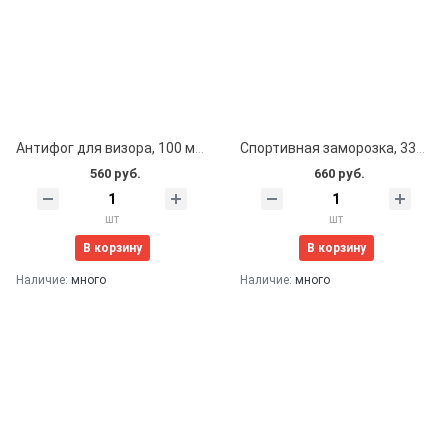
Антифог для визора, 100 мл, Lowry Sports
Спортивная заморозка, 335 мл, Freeze Spray
560 руб.
660 руб.
шт
шт
В корзину
В корзину
Наличие:
много
Наличие:
много