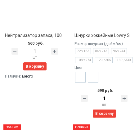
Нейтрализатор запаха, 100 мл, Lowry Sports
Шнурки хоккейные Lowry Sports профессиональные без пропитки
560 руб.
Размер шнурков (дюйм/см)
72"/183
84"/213
96"/244
шт
108"/274
120"/305
130"/330
В корзину
Цвет
Наличие:
много
590 руб.
шт
В корзину
Новинка
Новинка