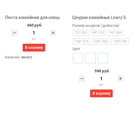
Лента хоккейная для клюшки 24мм*25м (белая)
Шнурки хоккейные Lowry Sports профессиональные с пропиткой
660 руб.
Размер шнурков (дюйм/см)
72"/183
84"/213
96"/244
шт
108"/274
120"/305
130"/330
В корзину
Цвет
Наличие:
много
590 руб.
шт
В корзину