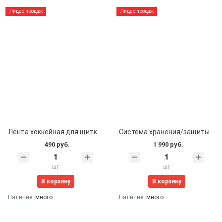
Лидер продаж
Лидер продаж
Лента хоккейная для щитков 24мм*25м (белая)
Система хранения/защиты ленты Rolreserv
490 руб.
1 990 руб.
шт
шт
В корзину
В корзину
Наличие:
много
Наличие:
много