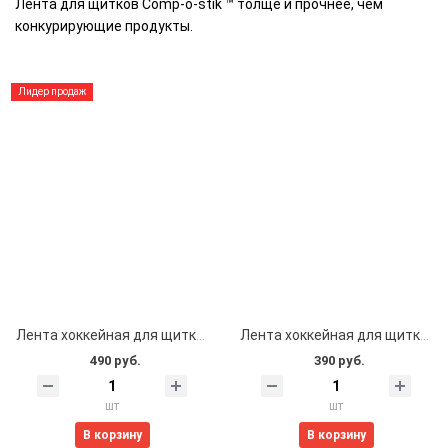
Лента для щитков Comp-o-stik ™ толще и прочнее, чем
конкурирующие продукты.
Лидер продаж
Лента хоккейная для щитков 24мм*25м (прозрачная)
Лента хоккейная для щитков 24мм*18м (прозрачная)
490 руб.
390 руб.
шт
шт
В корзину
В корзину