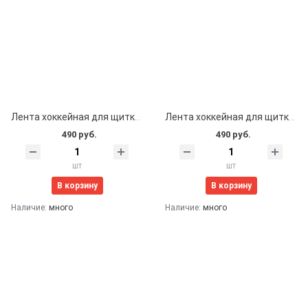
Лента хоккейная для щитков 24мм*25м (черная)
Лента хоккейная для щитков 24мм*25м (золотая)
490 руб.
490 руб.
шт
шт
В корзину
В корзину
Наличие:
много
Наличие:
много