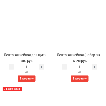
Лента хоккейная для щитков 25мм*20м (прозрачная)
Лента хоккейная (набор в коробке) прозрачная
300 руб.
6 890 руб.
шт
шт
В корзину
В корзину
Лидер продаж