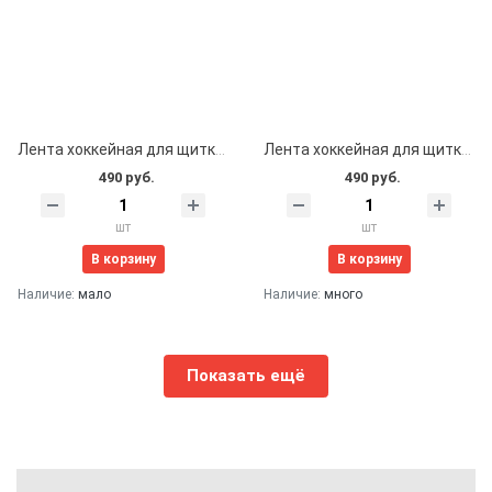
Лента хоккейная для щитков 24мм*25м (серебряная)
Лента хоккейная для щитков 24мм*25м (синяя)
490 руб.
490 руб.
шт
шт
В корзину
В корзину
Наличие:
мало
Наличие:
много
Показать ещё