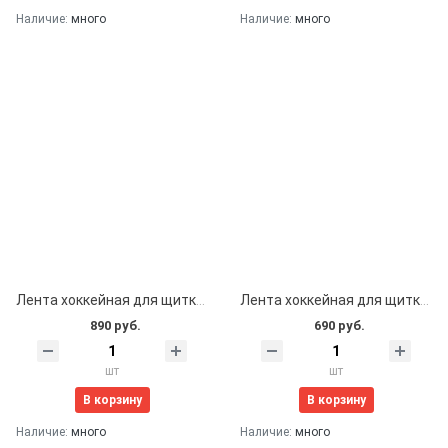
Наличие:
много
Наличие:
много
Лента хоккейная для щитков 24мм*50м (прозрачная)
Лента хоккейная для щитков 36мм*25м (прозрачная)
890 руб.
690 руб.
шт
шт
В корзину
В корзину
Наличие:
много
Наличие:
много