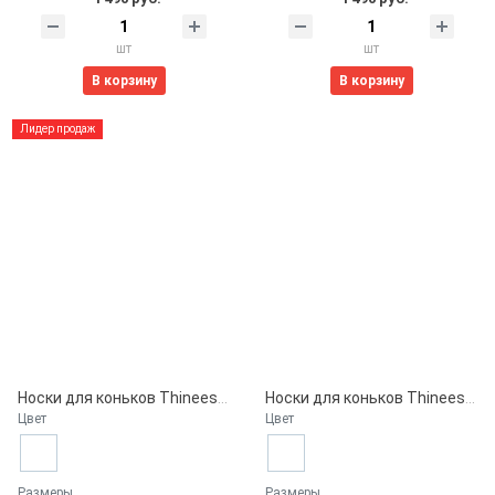
шт
шт
В корзину
В корзину
Лидер продаж
Носки для коньков Thinees, Navy
Носки для коньков Thinees, Forest Green
Цвет
Цвет
Размеры
Размеры