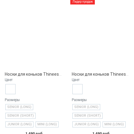
Лидер продаж
Носки для коньков Thinees, Steel Gray
Носки для коньков Thinees, True Red
Цвет
Цвет
Размеры
Размеры
SENIOR (LONG)
SENIOR (LONG)
SENIOR (SHORT)
SENIOR (SHORT)
JUNIOR (LONG)
MINI (LONG)
JUNIOR (LONG)
MINI (LONG)
1 490 руб.
1 490 руб.